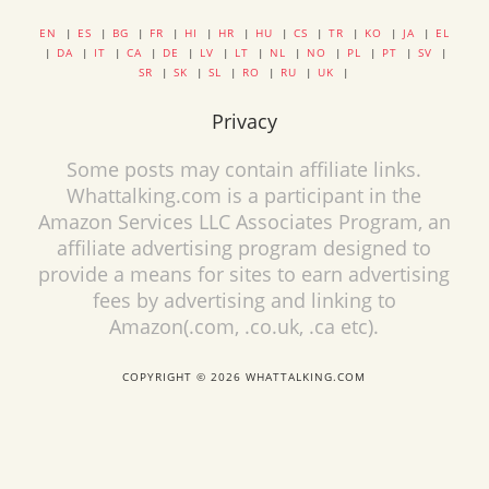
EN
|
ES
|
BG
|
FR
|
HI
|
HR
|
HU
|
CS
|
TR
|
KO
|
JA
|
EL
|
DA
|
IT
|
CA
|
DE
|
LV
|
LT
|
NL
|
NO
|
PL
|
PT
|
SV
|
SR
|
SK
|
SL
|
RO
|
RU
|
UK
|
Privacy
Some posts may contain affiliate links.
Whattalking.com is a participant in the
Amazon Services LLC Associates Program, an
affiliate advertising program designed to
provide a means for sites to earn advertising
fees by advertising and linking to
Amazon(.com, .co.uk, .ca etc).
COPYRIGHT © 2026 WHATTALKING.COM